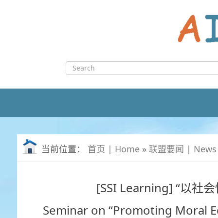
Skip
to
content
Search
for:
当前位置：
首页 | Home
»
联盟要闻 | News
[SSI Learning
Seminar on “Promoting Moral Ed