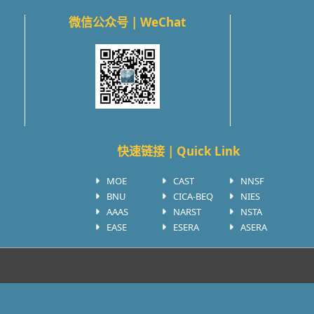
微信公众号 | WeChat
快速链接 | Quick Link
MOE
CAST
NNSF
BNU
CICA-BEQ
NIES
AAAS
NARST
NSTA
EASE
ESERA
ASERA