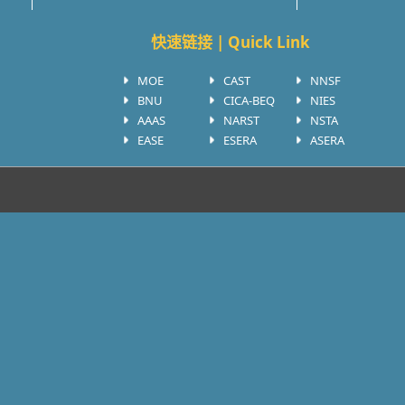
快速链接 | Quick Link
MOE
CAST
NNSF
BNU
CICA-BEQ
NIES
AAAS
NARST
NSTA
EASE
ESERA
ASERA